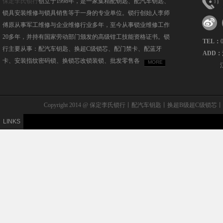
保定李氏锁行
创立于1998年，是一家集精配钥匙、配汽车钥匙、
锁具安装维修与锁具销售等于一身的专业单位。锁行创始人李师
傅原从事军工维修与企业维修行业多年，至今从事锁业维修工作
20多年，并持有国家劳动部门颁发的高级钳工技能资格证书。锁
TEL：
行主要从事：配汽车钥匙、换超C级锁芯、配门禁卡、配蓝牙
ADD：
卡、安装指纹密码锁、换锁芯改锁装锁、批发零售各
MORE
Copyright 2014 @ 保定李氏锁行丨配汽车钥匙丨换超B级
LINKS