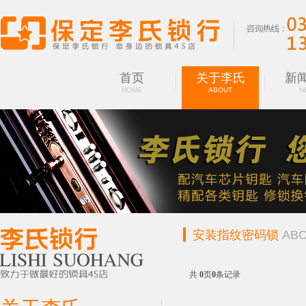
首页
关于李氏
新
HOME
ABOUT
N
安装指纹密码锁
AB
US
共
0
页
0
条记录