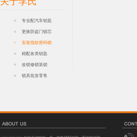
关于李氏
< 专业配汽车钥匙
< 更换防盗门锁芯
> 安装指纹密码锁
< 精配各类钥匙
< 改锁修锁装锁
< 锁具批发零售