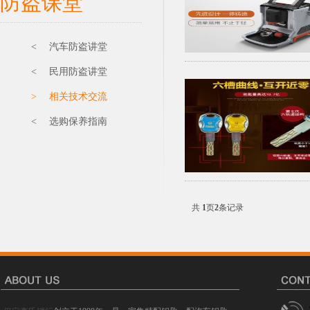
防盗课堂
< 汽车防盗讲堂
< 民用防盗讲堂
> 相关技术交流
< 选购保养指南
共
1
页
2
条记录