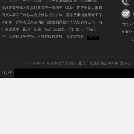
保定李氏锁行
创立于1998年，是一家集精配钥匙、配汽车钥匙、
锁具安装维修与锁具销售等于一身的专业单位。锁行创始人李师
傅原从事军工维修与企业维修行业多年，至今从事锁业维修工作
20多年，并持有国家劳动部门颁发的高级钳工技能资格证书。锁
TEL：
行主要从事：配汽车钥匙、换超C级锁芯、配门禁卡、配蓝牙
ADD：
卡、安装指纹密码锁、换锁芯改锁装锁、批发零售各
MORE
Copyright 2014 @ 保定李氏锁行丨配汽车钥匙丨换超B级
LINKS