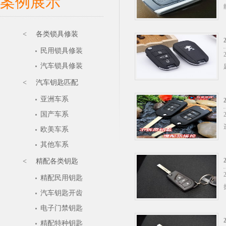
案例展示
< 各类锁具修装
民用锁具修装
汽车锁具修装
< 汽车钥匙匹配
亚洲车系
国产车系
欧美车系
其他车系
< 精配各类钥匙
精配民用钥匙
汽车钥匙开齿
电子门禁钥匙
精配特种钥匙