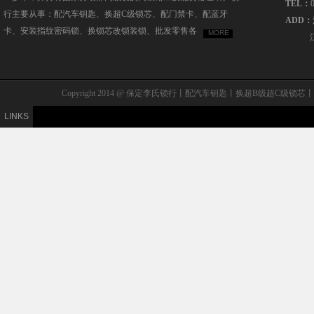
TEL：
行主要从事：配汽车钥匙、换超C级锁芯、配门禁卡、配蓝牙
ADD：
卡、安装指纹密码锁、换锁芯改锁装锁、批发零售各
MORE
Copyright 2014 @ 保定李氏锁行丨配汽车钥匙丨换超B级
LINKS