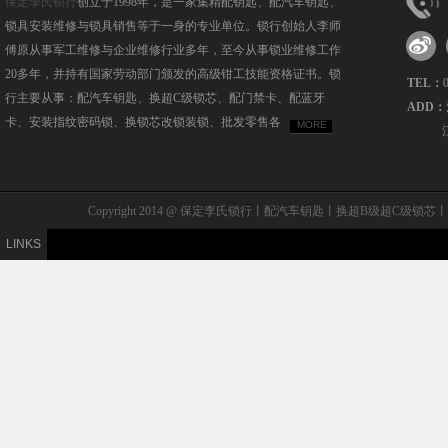
保定李氏锁行
创立于1998年，是一家集精配钥匙、配汽车钥匙、
锁具安装维修与锁具销售等于一身的专业单位。锁行创始人李师
傅原从事军工维修与企业维修行业多年，至今从事锁业维修工作
20多年，并持有国家劳动部门颁发的高级钳工技能资格证书。锁
TEL：
行主要从事：配汽车钥匙、换超C级锁芯、配门禁卡、配蓝牙
ADD：
卡、安装指纹密码锁、换锁芯改锁装锁、批发零售各
MORE
Copyright 2014 @ 保定李氏锁行丨配汽车钥匙丨换超B级
LINKS