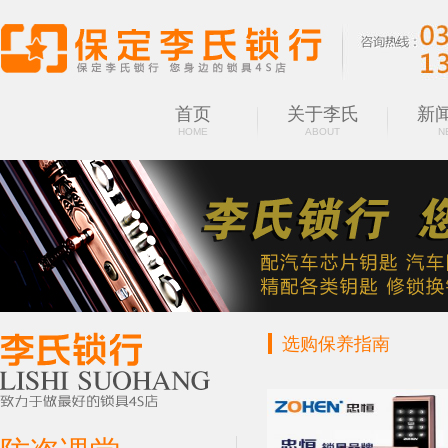
首页
关于李氏
新
HOME
ABOUT
N
选购保养指南
CLASSROOM