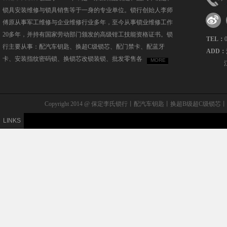
锁具安装维修与锁具销售等于一身的专业单位。锁行创始人李师
傅原从事军工维修与企业维修行业多年，至今从事锁业维修工作
20多年，并持有国家劳动部门颁发的高级钳工技能资格证书。锁
TEL：
行主要从事：配汽车钥匙、换超C级锁芯、配门禁卡、配蓝牙
ADD：
卡、安装指纹密码锁、换锁芯改锁装锁、批发零售各
MORE
Copyright 2014 @ 保定李氏锁行丨配汽车钥匙丨换超B级
LINKS