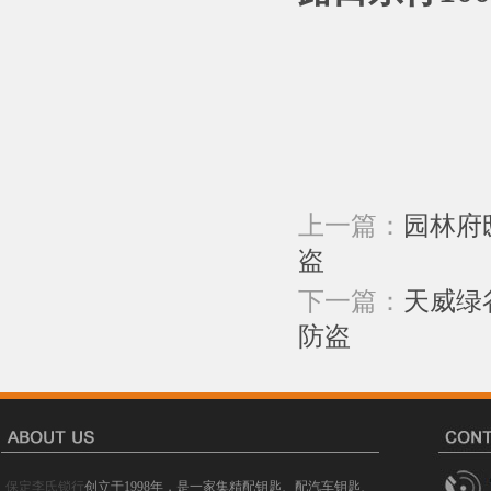
上一篇：
园林府
盗
下一篇：
天威绿
防盗
保定李氏锁行
创立于1998年，是一家集精配钥匙、配汽车钥匙、