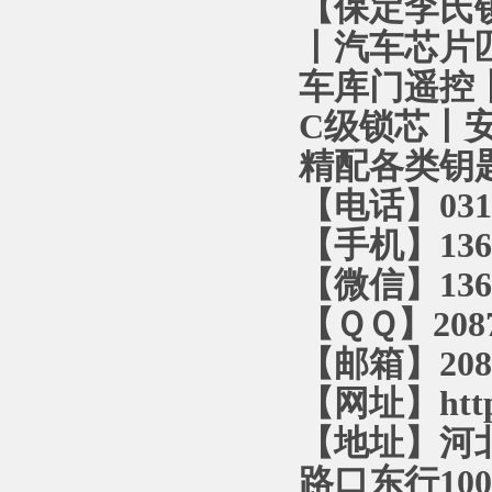
【保定李氏
丨汽车芯片
车库门遥控丨
C级锁芯丨
精配各类钥
【电话】0312
【手机】1366
【微信】1366
【ＱＱ】2087
【邮箱】2087
【网址】http:
【地址】河
路口东行10