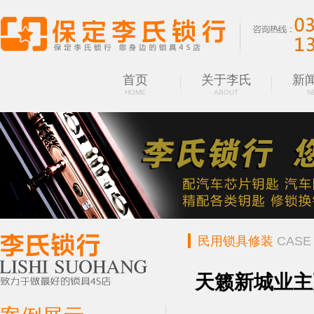
首页
关于李氏
新
HOME
ABOUT
N
民用锁具修装
CASE
天籁新城业主