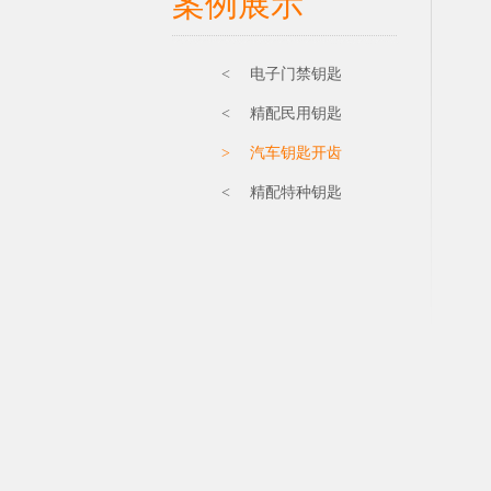
案例展示
< 电子门禁钥匙
< 精配民用钥匙
> 汽车钥匙开齿
< 精配特种钥匙