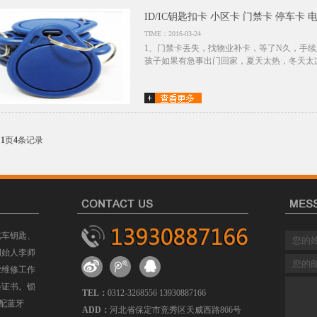
ID/IC钥匙扣卡 小区卡 门禁卡 停车卡 
TIME：2016-03-24
1、门禁卡丢失，找物业补卡，等了N久，手续
孩子如果有急事出门回家，夏天太热，冬天太凉
共
1
页
4
条记录
汽车钥匙、
创始人李师
业维修工作
格证书。锁
TEL：
0312-3268556 13930887166
配蓝牙
ADD：
河北省保定市竞秀区天威西路866号