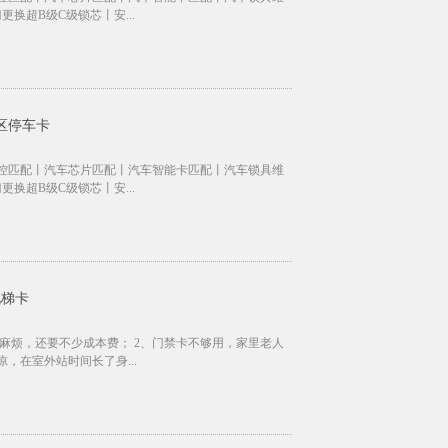
更换超B级C级锁芯丨安...
区停车卡
控匹配丨汽车芯片匹配丨汽车智能卡匹配丨汽车锁具维
更换超B级C级锁芯丨安...
电梯卡
麻烦，还要不少成本费； 2、门禁卡不够用，家里老人
，在室外站时间长了身...