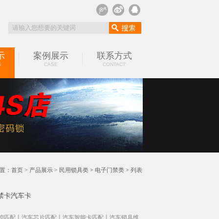
示
案例展示
联系方式
S
CASE
CONTACT
置：
首页
>
产品展示
>
民用锁具类
>
电子门禁类
> 列表
禁卡汽车卡
控匹配丨汽车芯片匹配丨汽车智能卡匹配丨汽车锁具维