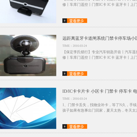
修丨车库门遥控丨门禁IC卡 IC卡 蓝牙卡丨上门
远距离蓝牙卡道闸系统门禁卡停车场小
TIME：2016-03-24
【保定李氏锁行】专业汽车钥匙开齿丨汽车遥
修丨车库门遥控丨门禁IC卡 IC卡 蓝牙卡丨上门
ID/IC卡卡片卡 小区卡 门禁卡 停车卡 
TIME：2016-03-24
1、门禁卡丢失，找物业补卡，等了N久，手续
孩子如果有急事出门回家，夏天太热，冬天太凉