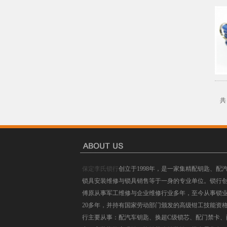
保定李氏锁行
创立于1998年，是一家集精配钥匙、配
锁具安装维修与锁具销售等于一身的专业单位。锁行
傅原从事军工维修与企业维修行业多年，至今从事锁
20多年，并持有国家劳动部门颁发的高级钳工技能资
行主要从事：配汽车钥匙、换超C级锁芯、配门禁卡、