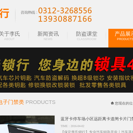
关于李氏
新闻资讯
防盗课堂
产品展
ABOUT
NEWS
CLASSROOM
PRODUCT
电子门禁类
PRODUCTS
您现在的位
蓝牙卡停车场小区远距离卡道闸卡片门
TIME：2016-04-02
【保定李氏锁行】专业汽车钥匙开齿丨汽车遥