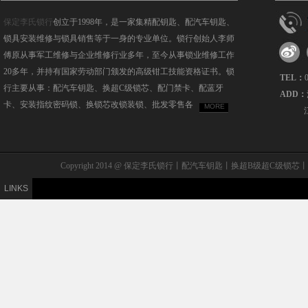
保定李氏锁行
创立于1998年，是一家集精配钥匙、配汽车钥匙、
锁具安装维修与锁具销售等于一身的专业单位。锁行创始人李师
傅原从事军工维修与企业维修行业多年，至今从事锁业维修工作
20多年，并持有国家劳动部门颁发的高级钳工技能资格证书。锁
TEL：
行主要从事：配汽车钥匙、换超C级锁芯、配门禁卡、配蓝牙
ADD：
卡、安装指纹密码锁、换锁芯改锁装锁、批发零售各
MORE
Copyright 2014 @ 保定李氏锁行丨配汽车钥匙丨换超B级
LINKS