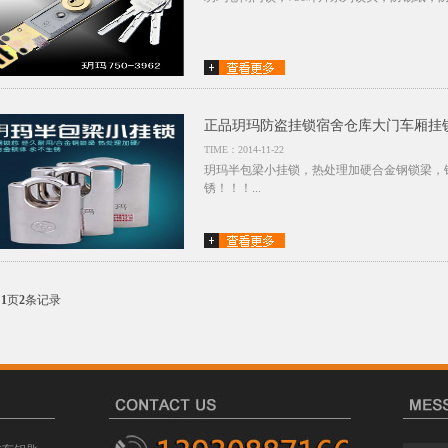
正品玥玛防盗挂锁宿舍仓库大门车厢挂
TIME：2014-11-22
玥玛半包梁小挂锁，热处理加硬合金钢锁梁，
锈！！！...
共
1
页
2
条记录