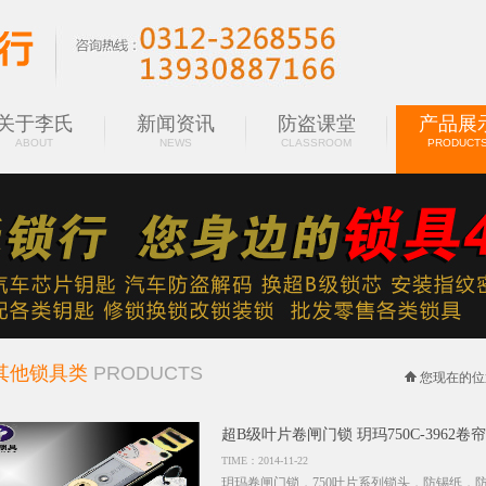
关于李氏
新闻资讯
防盗课堂
产品展
ABOUT
NEWS
CLASSROOM
PRODUCT
其他锁具类
PRODUCTS
您现在的位
超B级叶片卷闸门锁 玥玛750C-3962
TIME：2014-11-22
玥玛卷闸门锁，750叶片系列锁头，防锡纸，防