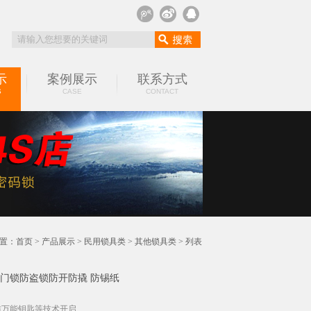
示
案例展示
联系方式
S
CASE
CONTACT
置：
首页
>
产品展示
>
民用锁具类
>
其他锁具类
> 列表
卷帘门锁防盗锁防开防撬 防锡纸
万能钥匙等技术开启...