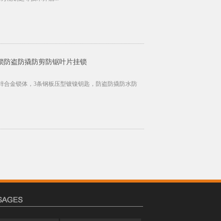
锁防盗防撬防剪防锯叶片挂锁
锌合金锁体，3条钢板压型镀镍钥匙，防盗防撬防水防