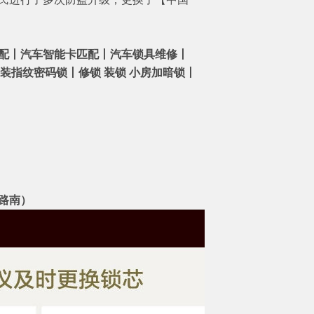
配丨汽车智能卡匹配丨汽车锁具维修丨
安装指纹密码锁丨修锁 装锁 小房加暗锁丨
米路南）