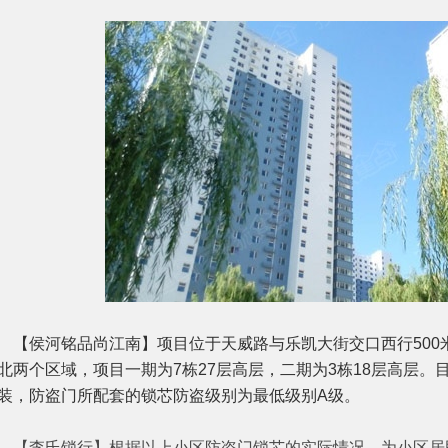
侯河铭品尚江南】项目位于天威路与乐凯大街交口西行500
北两个区域，项目一期为7栋27层高层，二期为3栋18层高层
装，防盗门所配套的锁芯防盗级别为最低级别A级。
李氏锁行】根据以上小区防盗门锁芯的实际情况，为小区居