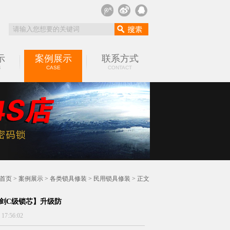
示
案例展示
联系方式
S
CASE
CONTACT
首页
>
案例展示
>
各类锁具修装
>
民用锁具修装
> 正文
剑C级锁芯】升级防
:56:02