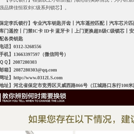
强品牌佳恒双剑C级系列锁芯】。
保定李氏锁行】专业汽车钥匙开齿丨汽车遥控匹配丨汽车芯片匹
库门遥控丨门禁IC卡 ID卡 蓝牙卡丨上门更换超B级C级锁芯丨
配各类钥匙
电话】0312-3268556
手机】13663397597（微信同号）
ＱＱ】2087280303
邮箱】2087280303@qq.com
址】http://www.0312LS.com
地址】河北省保定市竞秀区天威西路866号（江城路口东行100