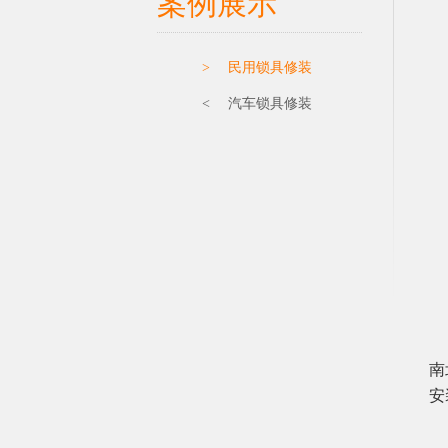
案例展示
> 民用锁具修装
< 汽车锁具修装
【
南
安
【