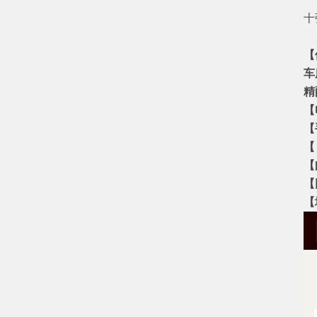
十
【
车
精
【
【
【
【
【网
【