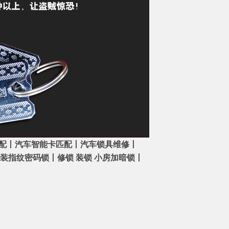
配丨汽车智能卡匹配丨汽车锁具维修丨
安装指纹密码锁丨修锁 装锁 小房加暗锁丨