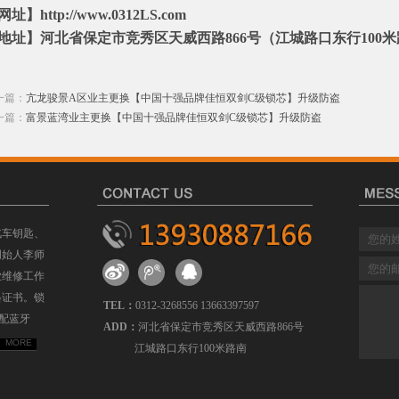
址】http://www.0312LS.com
地址】河北省保定市竞秀区天威西路866号（江城路口东行100
一篇：
亢龙骏景A区业主更换【中国十强品牌佳恒双剑C级锁芯】升级防盗
一篇：
富景蓝湾业主更换【中国十强品牌佳恒双剑C级锁芯】升级防盗
汽车钥匙、
创始人李师
业维修工作
格证书。锁
TEL：
0312-3268556 13663397597
配蓝牙
ADD：
河北省保定市竞秀区天威西路866号
MORE
江城路口东行100米路南