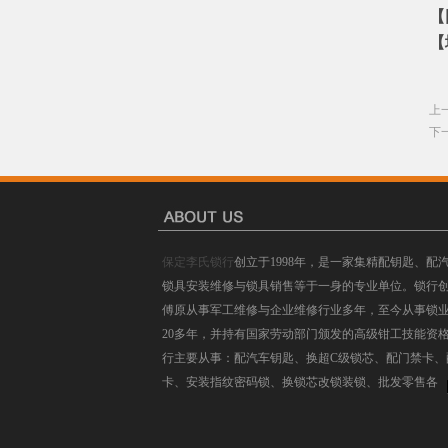
【网
【
上
下
保定李氏锁行
创立于1998年，是一家集精配钥匙、配
锁具安装维修与锁具销售等于一身的专业单位。锁行
傅原从事军工维修与企业维修行业多年，至今从事锁
20多年，并持有国家劳动部门颁发的高级钳工技能资
行主要从事：配汽车钥匙、换超C级锁芯、配门禁卡、
卡、安装指纹密码锁、换锁芯改锁装锁、批发零售各