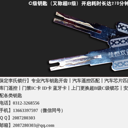
保定李氏锁行】专业汽车钥匙开齿丨汽车遥控匹配丨汽车芯片匹
库门遥控丨门禁IC卡 ID卡 蓝牙卡丨上门更换超B级C级锁芯丨
配各类钥匙
电话】0312-3268556
手机】13663397597（微信同号）
ＱＱ】2087280303
邮箱】2087280303@qq.com