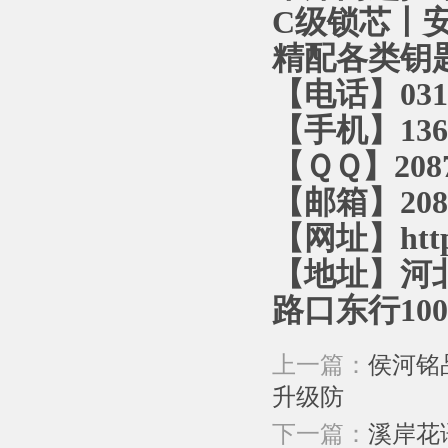
C级锁芯丨
精配各类钥
【电话】0312
【手机】136
【ＱＱ】2087
【邮箱】2087
【网址】http:
【地址】河
路口东行10
上一篇：
侯河铭
升级防
下一篇：
溪岸花