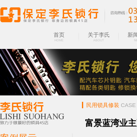
首页
关于李氏
新
HOME
ABOUT
N
民用锁具修装
CASE
富景蓝湾业主