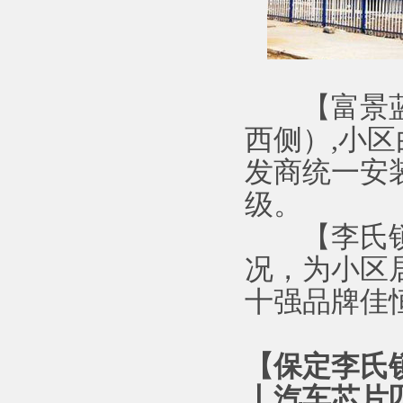
【富景蓝湾
西侧）,小区
发商统一安
级。
【李氏锁行
况，为小区
十强品牌佳
【保定李氏
丨汽车芯片