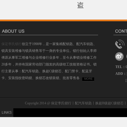
盗
保定李氏锁行
创立于1998年，是一家集精配钥匙、配汽车钥匙、
锁具安装维修与锁具销售等于一身的专业单位。锁行创始人李师
傅原从事军工维修与企业维修行业多年，至今从事锁业维修工作
20多年，并持有国家劳动部门颁发的高级钳工技能资格证书。锁
TEL：
行主要从事：配汽车钥匙、换超C级锁芯、配门禁卡、配蓝牙
ADD：
卡、安装指纹密码锁、换锁芯改锁装锁、批发零售各
MORE
Copyright 2014 @ 保定李氏锁行丨配汽车钥匙丨换超B级
LINKS