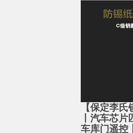
【保定李氏
丨汽车芯片
车库门遥控丨