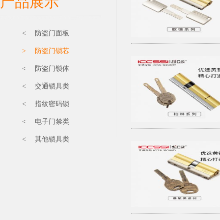
产品展示
< 防盗门面板
> 防盗门锁芯
< 防盗门锁体
< 交通锁具类
< 指纹密码锁
< 电子门禁类
< 其他锁具类