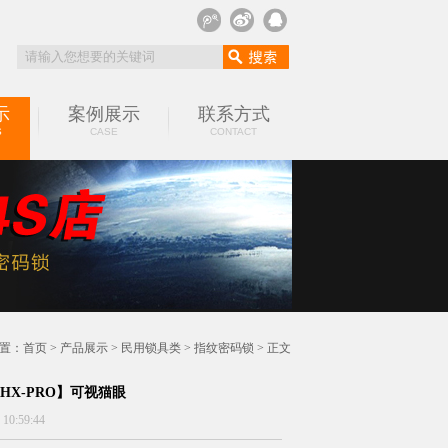
示
案例展示
联系方式
S
CASE
CONTACT
置：
首页
>
产品展示
>
民用锁具类
>
指纹密码锁
> 正文
HX-PRO】可视猫眼
:59:44