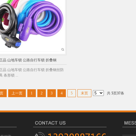
正品 山地车锁 公路自行车锁 折叠钢
正品 山地车锁 公路自行车锁 折叠钢丝防
 条形锁 ...
页
上一页
1
2
3
4
5
末页
共
5
页
37
条