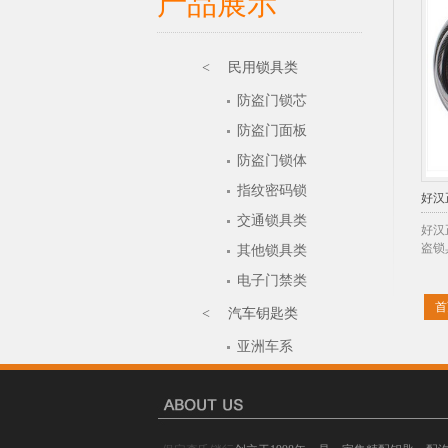
产品展示
< 民用锁具类
防盗门锁芯
防盗门面板
防盗门锁体
指纹密码锁
好汉
交通锁具类
好汉
盗锁具
其他锁具类
电子门禁类
首
< 汽车钥匙类
亚洲车系
国产车系
欧美车系
其它车系