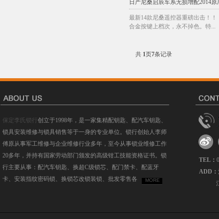
日产尼桑启辰车系无损增配2014
最新14款尼桑遥控器重磅出击！！
合金按键上档次，永不掉色。特...
共
1
页
7
条记录
保定李氏锁行
创立于1998年，是一家集精配钥匙、配汽车钥匙、
锁具安装维修与锁具销售等于一身的专业单位。锁行创始人李师
傅原从事军工维修与企业维修行业多年，至今从事锁业维修工作
20多年，并持有国家劳动部门颁发的高级钳工技能资格证书。锁
TEL：
行主要从事：配汽车钥匙、换超C级锁芯、配门禁卡、配蓝牙
ADD：
卡、安装指纹密码锁、换锁芯改锁装锁、批发零售各
MORE