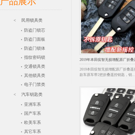
产品展示
< 民用锁具类
防盗门锁芯
防盗门面板
防盗门锁体
指纹密码锁
2019年本田缤智无损增配原厂折
交通锁具类
2019本田缤智无损增配原厂折叠
款车原车带2把折叠遥控钥匙，钥...
其他锁具类
电子门禁类
< 汽车钥匙类
亚洲车系
国产车系
欧美车系
其它车系