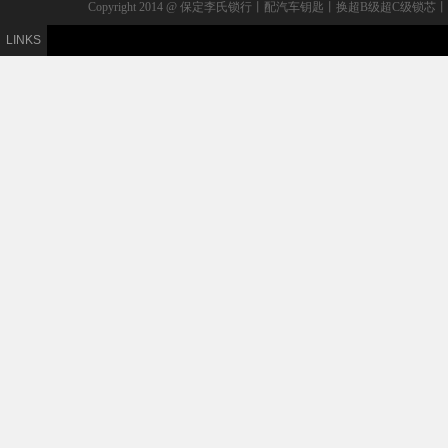
Copyright 2014 @ 保定李氏锁行丨配汽车钥匙丨换超B级
LINKS