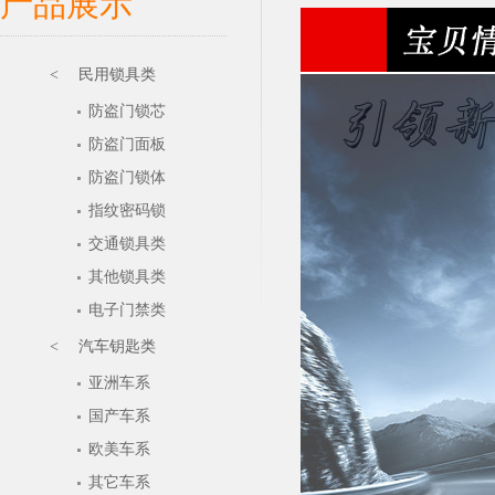
产品展示
< 民用锁具类
防盗门锁芯
防盗门面板
防盗门锁体
指纹密码锁
交通锁具类
其他锁具类
电子门禁类
< 汽车钥匙类
亚洲车系
国产车系
欧美车系
其它车系