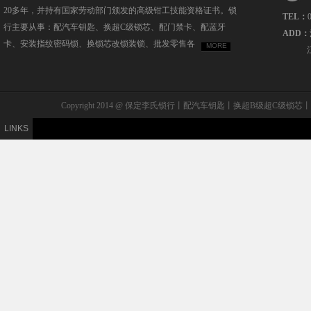
20多年，并持有国家劳动部门颁发的高级钳工技能资格证书。锁
TEL：
行主要从事：配汽车钥匙、换超C级锁芯、配门禁卡、配蓝牙
ADD：
卡、安装指纹密码锁、换锁芯改锁装锁、批发零售各
MORE
Copyright 2014 @ 保定李氏锁行丨配汽车钥匙丨换超B级
LINKS