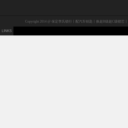
Copyright 2014 @ 保定李氏锁行丨配汽车钥匙丨换超B级
LINKS