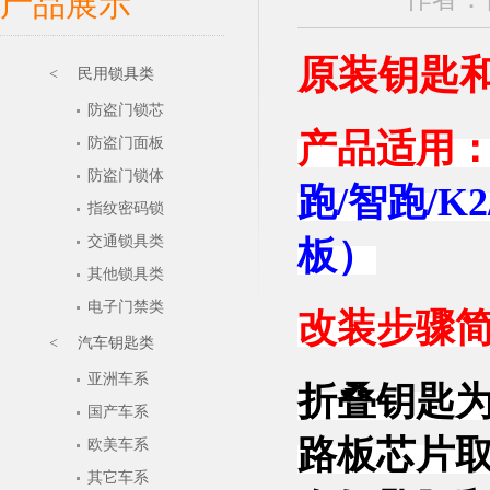
产品展示
原装钥匙
< 民用锁具类
防盗门锁芯
产品适用
防盗门面板
防盗门锁体
跑/智跑/
指纹密码锁
交通锁具类
板）
其他锁具类
电子门禁类
改装步骤
< 汽车钥匙类
亚洲车系
折叠钥匙
国产车系
路板芯片
欧美车系
其它车系