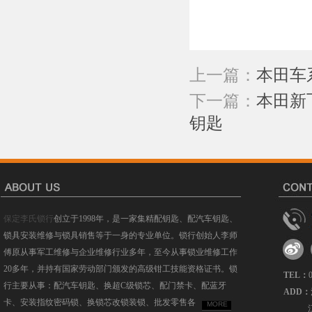
上一篇：
本田车
下一篇：
本田新飞
钥匙
保定李氏锁行
创立于1998年，是一家集精配钥匙、配汽车钥匙、
锁具安装维修与锁具销售等于一身的专业单位。锁行创始人李师
傅原从事军工维修与企业维修行业多年，至今从事锁业维修工作
20多年，并持有国家劳动部门颁发的高级钳工技能资格证书。锁
TEL：
行主要从事：配汽车钥匙、换超C级锁芯、配门禁卡、配蓝牙
ADD：
卡、安装指纹密码锁、换锁芯改锁装锁、批发零售各
MORE