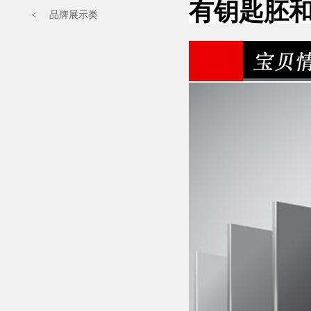
有钥匙胚
< 品牌展示类